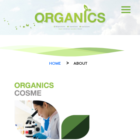
HOME
OUR SERVICE
EXTRACT
>
HOME
ABOUT
NEWS UPDATES
ABOUT
CONTACT
WORK WITH US