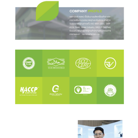
FAQ
DOWNLOAD
DATA PRIVACY POLICY
CHECK
|
BACKEND
|
LOG IN