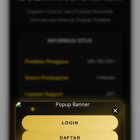
Organics Cosme Jasa Produksi Kosmetik
Skincare dan Makeup Organik Thailand
INFORMASI SITUS
Penilaian Pengguna
999.789.333+
Sistem Pembayaran
4 Metode
Layanan Support
24/7
Platform
Multi-Device
LOGIN
DAFTAR