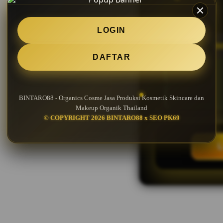
LOGIN
B
DAFTAR
BINTARO88 - Organics Cosme Jasa Produksi Kosmetik Skincare dan
Makeup Organik Thailand
© COPYRIGHT 2026 BINTARO88 x SEO PK69