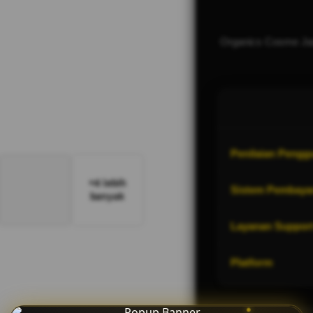
Organics Cosme Jas
Penilaian Pengg
+4 lebih
Sistem Pembaya
banyak
Layanan Suppor
Platform