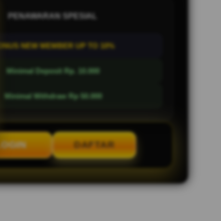
PENAWARAN SPESIAL
ONUS NEW MEMBER UP TO 10%
Minimal Deposit Rp. 10.000
Minimal Withdraw Rp 50.000
LOGIN
DAFTAR