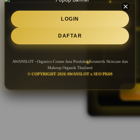
LOGIN
B
DAFTAR
AWANSLOT - Organics Cosme Jasa Produksi Kosmetik Skincare dan
Makeup Organik Thailand
© COPYRIGHT 2026 AWANSLOT x SEO PK69