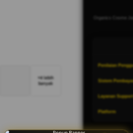
Organics Cosme Jas
Penilaian Pengg
+4 lebih
Sistem Pembaya
banyak
Layanan Suppor
Platform