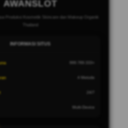
AWANSLOT
a Produksi Kosmetik Skincare dan Makeup Organik
Thailand
INFORMASI SITUS
una
999.789.333+
ran
4 Metode
t
24/7
Multi-Device