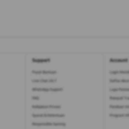
Support
Account
Pusat Bantuan
Login Mem
Live Chat 24/7
Daftar Aku
WhatsApp Support
Lupa Passw
FAQ
Riwayat Tr
Kebijakan Privasi
Panduan Ver
Syarat & Ketentuan
Program VI
Responsible Gaming