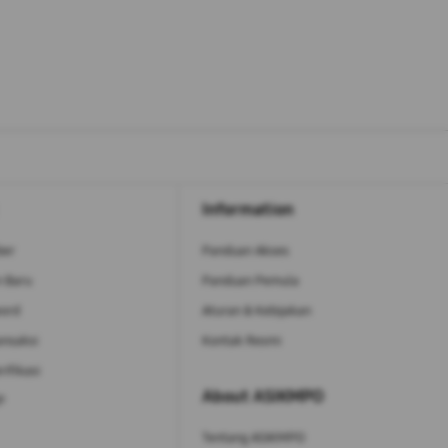
Information
ber
Panduan Akses
n Baru
Panduan Pemula
ord
Aturan & Kebijakan
ansaksi
Kontak Resmi
ifikasi
About ASIKMPO
P
Tentang ASIKMPO