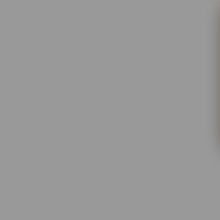
Layer Popup Close