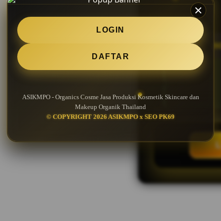
LOGIN
B
DAFTAR
ASIKMPO - Organics Cosme Jasa Produksi Kosmetik Skincare dan
Makeup Organik Thailand
© COPYRIGHT 2026 ASIKMPO x SEO PK69