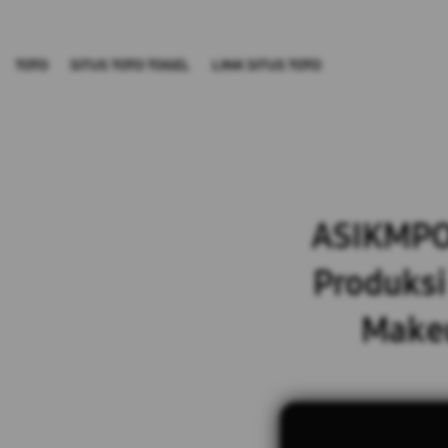
TOTO
SITUS TOTO TOGEL
LINK SITUS TOTO
ASIKMPO 
Produksi
Makeu