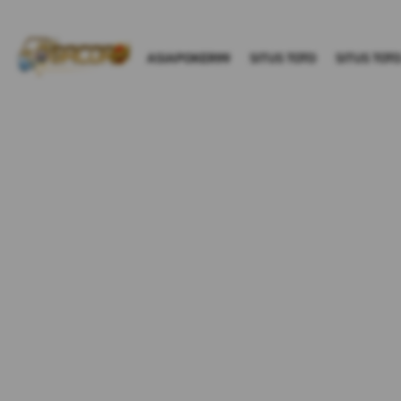
Skip
to
content
ASIAPOKER99
SITUS TOTO
SITUS TOT