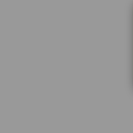
Layer Popup Close