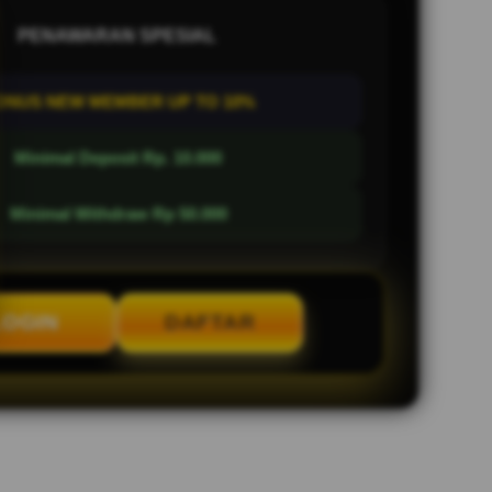
PENAWARAN SPESIAL
ONUS NEW MEMBER UP TO 10%
Minimal Deposit Rp. 10.000
Minimal Withdraw Rp 50.000
LOGIN
DAFTAR