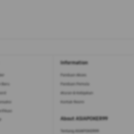
Information
ber
Panduan Akses
n Baru
Panduan Pemula
ord
Aturan & Kebijakan
ansaksi
Kontak Resmi
ifikasi
About ASIAPOKER99
P
Tentang ASIAPOKER99