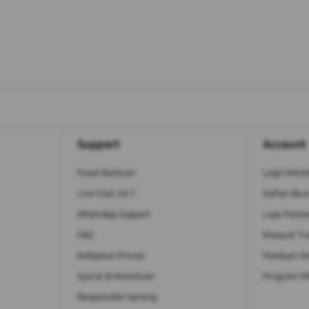
Support
Account
Pusat Bantuan
Login Mem
Live Chat 24/7
Daftar Aku
WhatsApp Support
Lupa Passw
FAQ
Riwayat Tr
Kebijakan Privasi
Panduan Ver
Syarat & Ketentuan
Program VI
Responsible Gaming