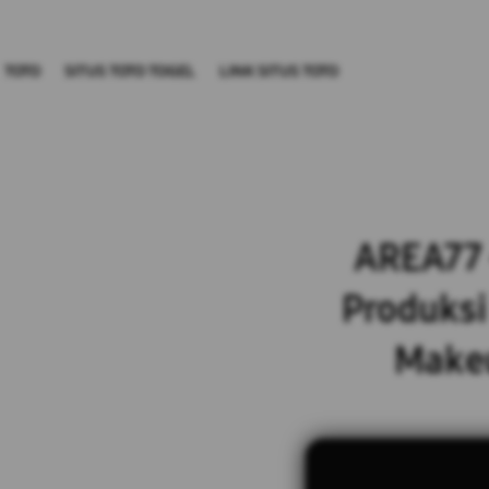
TOTO
SITUS TOTO TOGEL
LINK SITUS TOTO
AREA77 
Produksi
Makeu