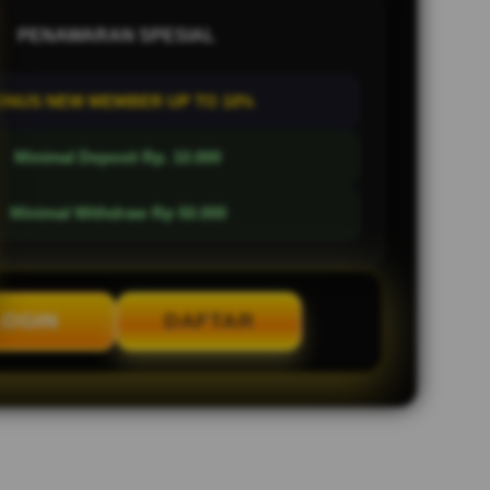
PENAWARAN SPESIAL
ONUS NEW MEMBER UP TO 10%
Minimal Deposit Rp. 10.000
Minimal Withdraw Rp 50.000
LOGIN
DAFTAR