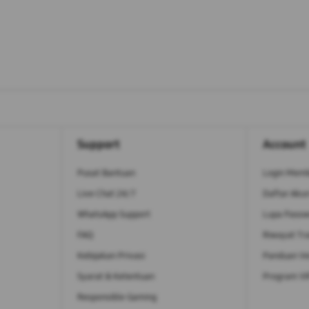
Support
Account
Pusat Bantuan
Login Mem
Live Chat 24/7
Daftar Aku
WhatsApp Support
Lupa Passw
FAQ
Riwayat Tr
Kebijakan Privasi
Panduan Ver
Syarat & Ketentuan
Program VI
Responsible Gaming