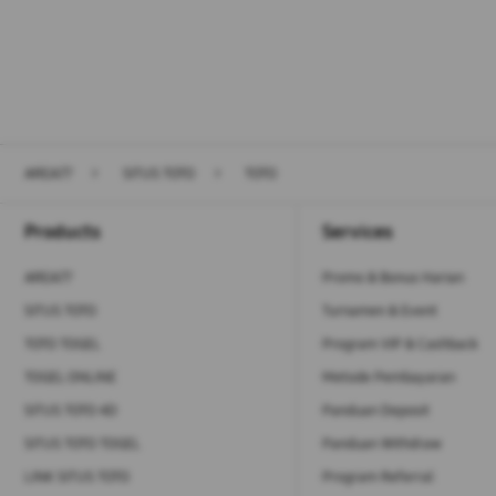
AREA77
>
SITUS TOTO
>
TOTO
Footer Navigation
Products
Services
AREA77
Promo & Bonus Harian
SITUS TOTO
Turnamen & Event
TOTO TOGEL
Program VIP & Cashback
TOGEL ONLINE
Metode Pembayaran
SITUS TOTO 4D
Panduan Deposit
SITUS TOTO TOGEL
Panduan Withdraw
LINK SITUS TOTO
Program Referral