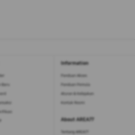
Information
ber
Panduan Akses
n Baru
Panduan Pemula
ord
Aturan & Kebijakan
ansaksi
Kontak Resmi
ifikasi
About AREA77
P
Tentang AREA77