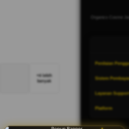
Organics Cosme Jas
Penilaian Pengg
+4 lebih
Sistem Pembaya
banyak
Layanan Suppor
Platform