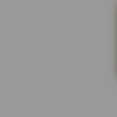
Layer Popup Close