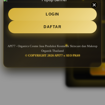
LOGIN
B
DAFTAR
API77 - Organics Cosme Jasa Produksi Kosmetik Skincare dan Makeup
Organik Thailand
© COPYRIGHT 2026 API77 x SEO PK69