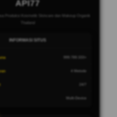
API77
a Produksi Kosmetik Skincare dan Makeup Organik
Thailand
INFORMASI SITUS
una
999.789.333+
ran
4 Metode
t
24/7
Multi-Device