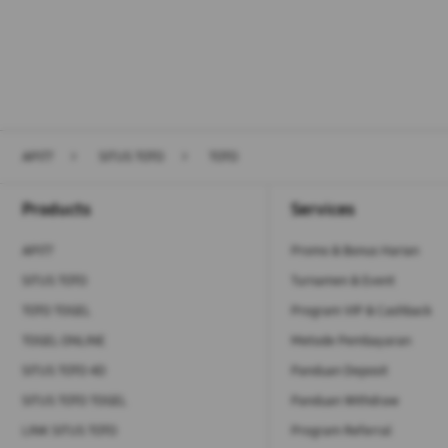
API77
>
SITUS TOTO
>
TOTO
Footer Navigation
Products
Services
API77
Promo & Bonus Harian
SITUS TOTO
Turnamen & Event
TOTO TOGEL
Program VIP & Cashback
TOGEL ONLINE
Metode Pembayaran
SITUS TOTO 4D
Panduan Deposit
SITUS TOTO TOGEL
Panduan Withdraw
LINK SITUS TOTO
Program Referral