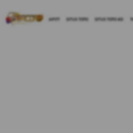
Skip
to
content
API77
SITUS TOTO
SITUS TOTO 4D
T