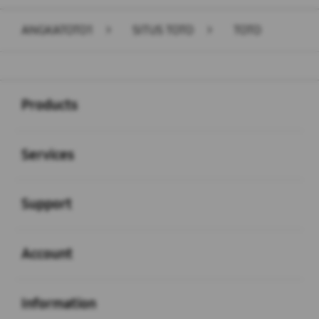
ANGKATOTO1
>
SITUS TOTO
>
TOTO
Buka
Footer Navigation
Products
Buka
Services
Buka
Support
Buka
Account
Buka
Information