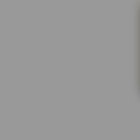
Layer Popup Close