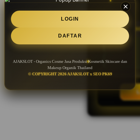
LOGIN
B
DAFTAR
AJAKSLOT - Organics Cosme Jasa Produksi Kosmetik Skincare dan
Makeup Organik Thailand
© COPYRIGHT 2026 AJAKSLOT x SEO PK69