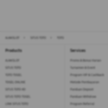
AJAKSLOT
>
SITUS TOTO
>
TOTO
Footer Navigation
Products
Services
AJAKSLOT
Promo & Bonus Harian
SITUS TOTO
Turnamen & Event
TOTO TOGEL
Program VIP & Cashback
TOGEL ONLINE
Metode Pembayaran
SITUS TOTO 4D
Panduan Deposit
SITUS TOTO TOGEL
Panduan Withdraw
LINK SITUS TOTO
Program Referral