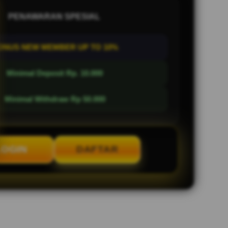
PENAWARAN SPESIAL
ONUS NEW MEMBER UP TO 10%
Minimal Deposit Rp. 10.000
Minimal Withdraw Rp 50.000
LOGIN
DAFTAR