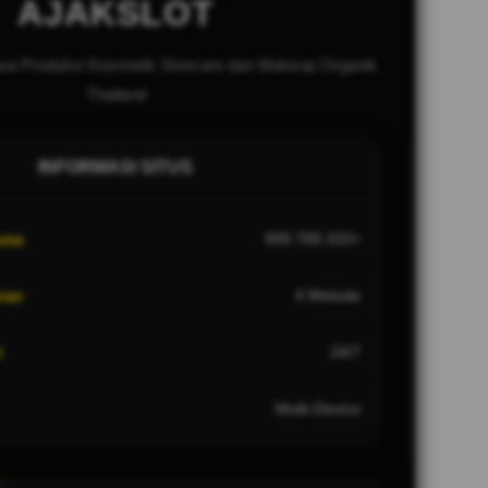
AJAKSLOT
a Produksi Kosmetik Skincare dan Makeup Organik
Thailand
INFORMASI SITUS
una
999.789.333+
ran
4 Metode
t
24/7
Multi-Device