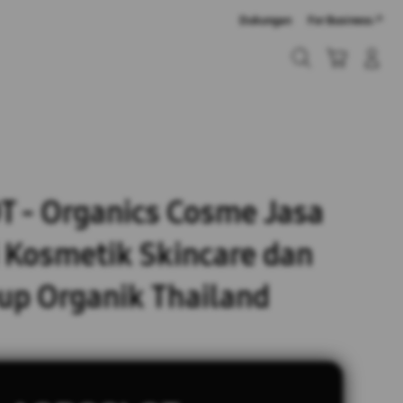
Dukungan
For Business
Cari
Troli
Login/Sign-Up
Cari
 - Organics Cosme Jasa
 Kosmetik Skincare dan
p Organik Thailand