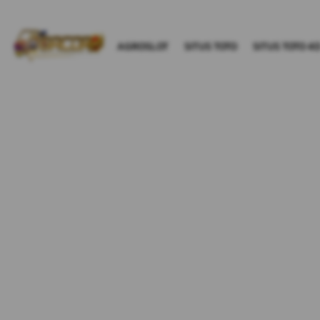
Skip
to
content
AGROSLOT
SITUS TOTO
SITUS TOTO 4