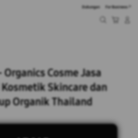
Dukungan
For Business
Cari
Troli
Login/Sign-Up
Cari
 Organics Cosme Jasa
 Kosmetik Skincare dan
p Organik Thailand