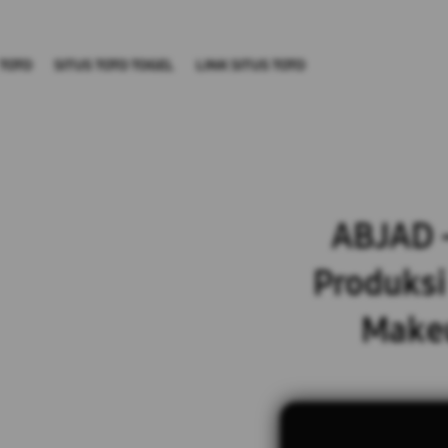
TOTO
SITUS TOTO TOGEL
LINK SITUS TOTO
ABJAD -
Produksi
Makeu