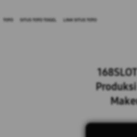
TOTO
SITUS TOTO TOGEL
LINK SITUS TOTO
168SLOT
Produksi
Makeu