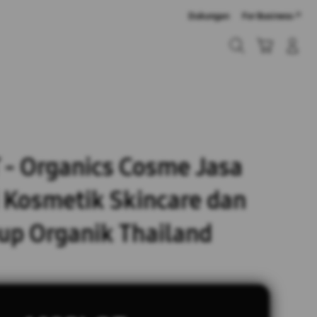
Dukungan
For Business
Cari
Troli
Login/Sign-Up
Cari
 - Organics Cosme Jasa
 Kosmetik Skincare dan
p Organik Thailand