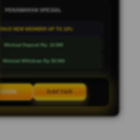
PENAWARAN SPESIAL
ONUS NEW MEMBER UP TO 10%
Minimal Deposit Rp. 10.000
Minimal Withdraw Rp 50.000
LOGIN
DAFTAR