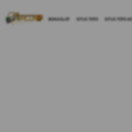
Skip
to
content
BONASLOT
SITUS TOTO
SITUS TOTO 4