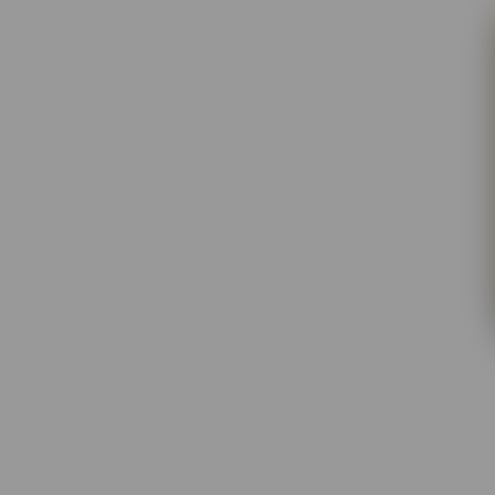
Layer Popup Close