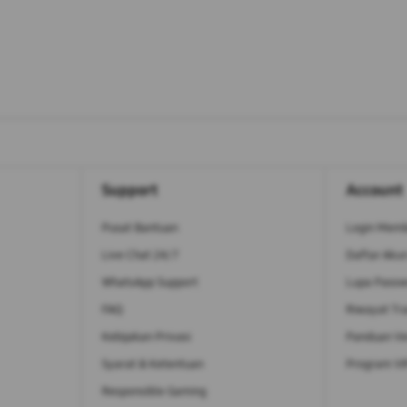
Support
Account
Pusat Bantuan
Login Mem
Live Chat 24/7
Daftar Aku
WhatsApp Support
Lupa Passw
FAQ
Riwayat Tr
Kebijakan Privasi
Panduan Ver
Syarat & Ketentuan
Program VI
Responsible Gaming