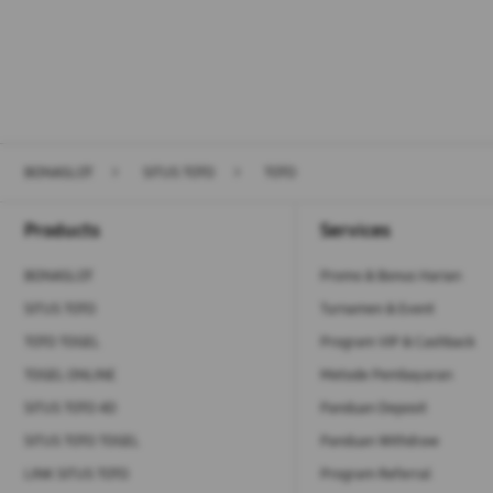
BONASLOT
>
SITUS TOTO
>
TOTO
Footer Navigation
Products
Services
BONASLOT
Promo & Bonus Harian
SITUS TOTO
Turnamen & Event
TOTO TOGEL
Program VIP & Cashback
TOGEL ONLINE
Metode Pembayaran
SITUS TOTO 4D
Panduan Deposit
SITUS TOTO TOGEL
Panduan Withdraw
LINK SITUS TOTO
Program Referral