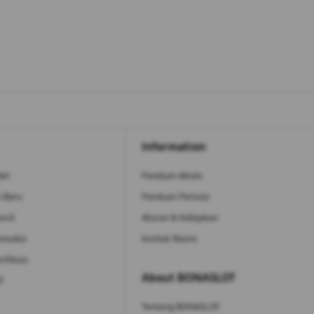
Information
ber
Panduan Akses
n Baru
Panduan Pemula
ord
Aturan & Kebijakan
ansaksi
Kontak Resmi
ifikasi
About BONASLOT
P
Tentang BONASLOT