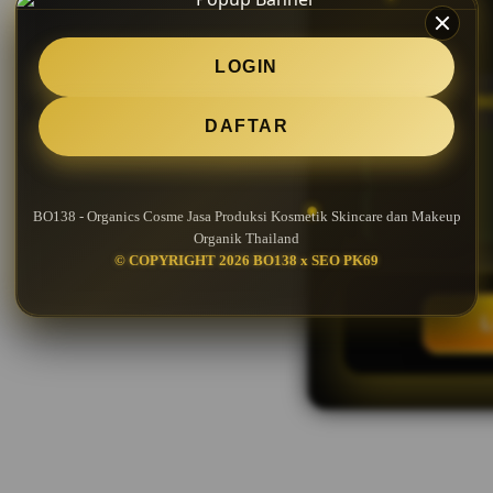
LOGIN
B
DAFTAR
BO138 - Organics Cosme Jasa Produksi Kosmetik Skincare dan Makeup
Organik Thailand
© COPYRIGHT 2026 BO138 x SEO PK69