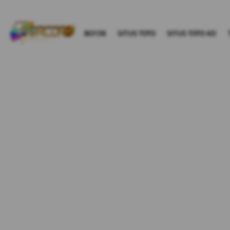
Skip
to
content
BO138
SITUS TOTO
SITUS TOTO 4D