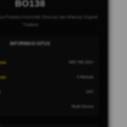
BO138
a Produksi Kosmetik Skincare dan Makeup Organik
Thailand
INFORMASI SITUS
una
999.789.333+
ran
4 Metode
t
24/7
Multi-Device