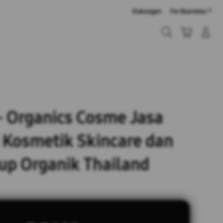
Dukungan
For Business
Cari
Troli
Login/Sign-Up
Cari
 Organics Cosme Jasa
 Kosmetik Skincare dan
p Organik Thailand