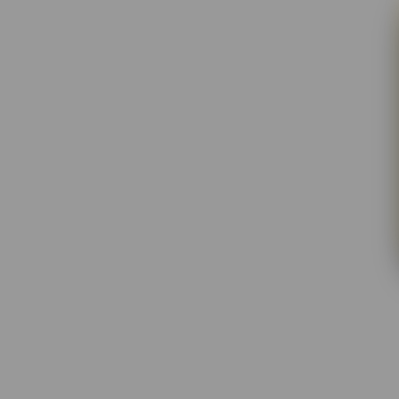
Layer Popup Close