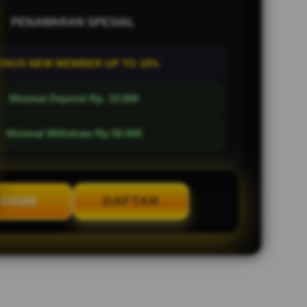
PENAWARAN SPESIAL
ONUS NEW MEMBER UP TO 10%
Minimal Deposit Rp. 10.000
Minimal Withdraw Rp 50.000
LOGIN
DAFTAR