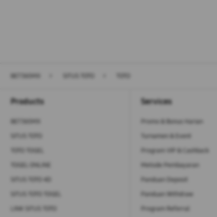
BET365MX
>
SITUS TOTO
>
TOTO
Footer Navigation
Products
Services
BET365MX
Promo & Bonus Harian
SITUS TOTO
Turnamen & Event
TOTO TOGEL
Program VIP & Cashback
TOGEL ONLINE
Metode Pembayaran
SITUS TOTO 4D
Panduan Deposit
SITUS TOTO TOGEL
Panduan Withdraw
LINK SITUS TOTO
Program Referral