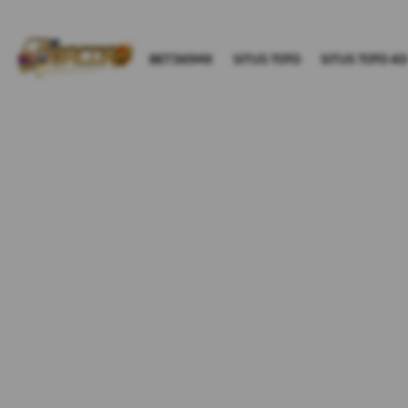
Skip
to
content
BET365MX
SITUS TOTO
SITUS TOTO 4