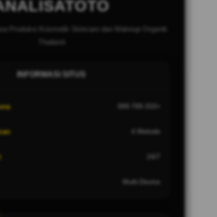
ANALISATOTO
a Produksi Kosmetik Skincare dan Makeup Organik
Thailand
INFORMASI SITUS
una
999.789.333+
ran
4 Metode
t
24/7
Multi-Device