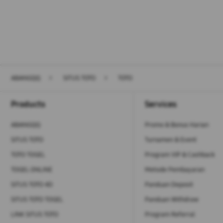
ABANGQQ
>
SITUS TOTO
>
TOTO
Footer Navigation
Products
Services
ABANGQQ
Promo & Bonus Harian
SITUS TOTO
Turnamen & Event
TOTO TOGEL
Program VIP & Cashback
TOGEL ONLINE
Metode Pembayaran
SITUS TOTO 4D
Panduan Deposit
SITUS TOTO TOGEL
Panduan Withdraw
LINK SITUS TOTO
Program Referral