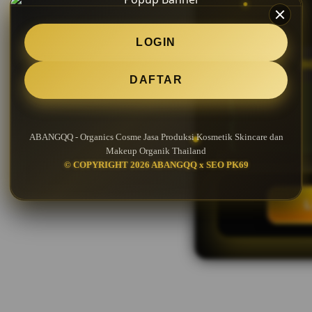
LOGIN
B
DAFTAR
ABANGQQ - Organics Cosme Jasa Produksi Kosmetik Skincare dan
Makeup Organik Thailand
© COPYRIGHT 2026 ABANGQQ x SEO PK69