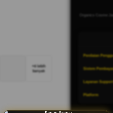
Organics Cosme Jas
Penilaian Pengg
+4 lebih
Sistem Pembaya
banyak
Layanan Suppor
Platform