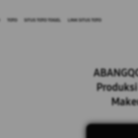
D
TOTO
SITUS TOTO TOGEL
LINK SITUS TOTO
ABANGQQ 
Produksi
Makeu