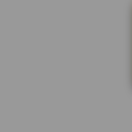
Layer Popup Close