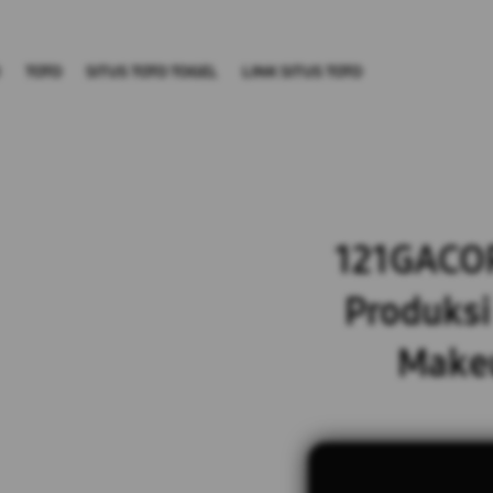
D
TOTO
SITUS TOTO TOGEL
LINK SITUS TOTO
121GACOR
Produksi
Makeu