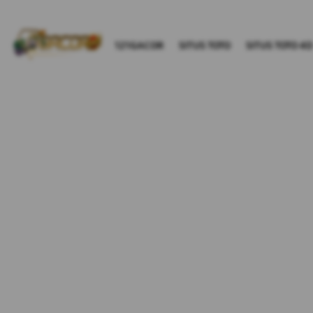
Skip
to
content
121GACOR
SITUS TOTO
SITUS TOTO 4