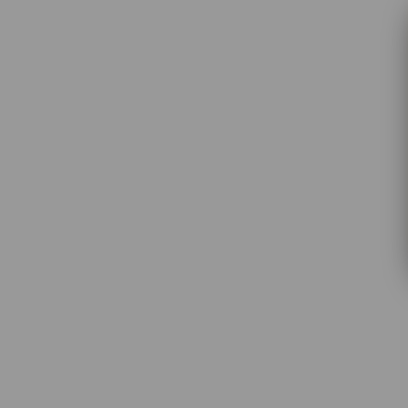
Layer Popup Close