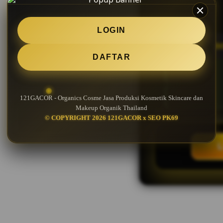
LOGIN
B
DAFTAR
121GACOR - Organics Cosme Jasa Produksi Kosmetik Skincare dan
Makeup Organik Thailand
© COPYRIGHT 2026 121GACOR x SEO PK69